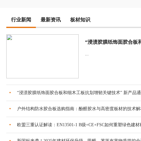
行业新闻
最新资讯
板材知识
...
“浸渍胶膜纸饰面胶合板和细木工板抗划增韧关键技术” 新产品
户外结构防水胶合板选购指南：酚醛胶水与高密度板材的技术解
欧盟三重认证解读：EN13501-1 B级+CE+FSC如何重塑绿色建
新国标来袭！2025年建材环保升级，甲醛、苯等有害物质管控