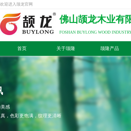
欢迎进入颉龙官网
佛山颉龙木业有
FOSHAN BUYLONG WOOD INDUSTRY
首页
关于颉隆
颉隆产品
讯
的美感
逼真，色彩更饱满，纹理更清晰