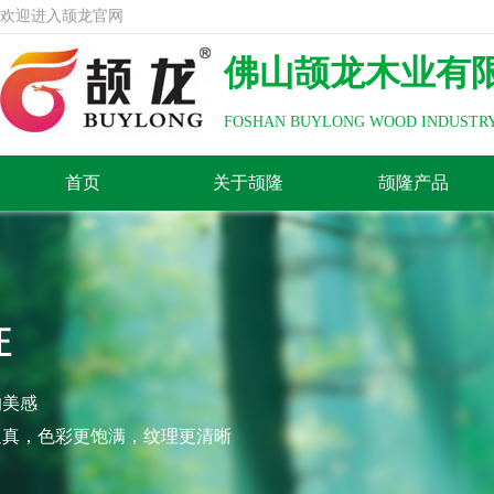
欢迎进入颉龙官网
佛山颉龙木业有
FOSHAN BUYLONG WOOD INDUSTRY
首页
关于颉隆
颉隆产品
证
的美感
逼真，色彩更饱满，纹理更清晰