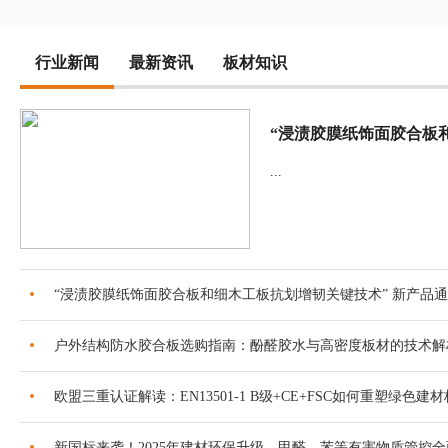
行业新闻
最新资讯
板材知识
...
“浸渍胶膜纸饰面胶合板和细木工板抗划增韧关键技术” 新产品
户外结构防水胶合板选购指南：酚醛胶水与高密度板材的技术解
欧盟三重认证解读：EN13501-1 B级+CE+FSC如何重塑绿色建
新国标来袭！2025年建材环保升级，甲醛、苯等有害物质管控