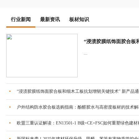
行业新闻
最新资讯
板材知识
...
“浸渍胶膜纸饰面胶合板和细木工板抗划增韧关键技术” 新产品
户外结构防水胶合板选购指南：酚醛胶水与高密度板材的技术解
欧盟三重认证解读：EN13501-1 B级+CE+FSC如何重塑绿色建
新国标来袭！2025年建材环保升级，甲醛、苯等有害物质管控