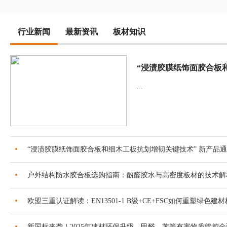
行业新闻
最新资讯
板材知识
...
“浸渍胶膜纸饰面胶合板和细木工板抗划增韧关键技术” 新产品
户外结构防水胶合板选购指南：酚醛胶水与高密度板材的技术解
欧盟三重认证解读：EN13501-1 B级+CE+FSC如何重塑绿色建
新国标来袭！2025年建材环保升级，甲醛、苯等有害物质管控